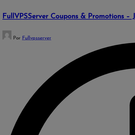
FullVPSServer Coupons & Promotions – 
Publicado
Por
Fullvpsserver
por